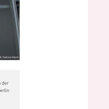
ZA/ Sabine Herm
n der
erlin