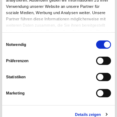
Verwendung unserer Website an unsere Partner für
soziale Medien, Werbung und Analysen weiter. Unsere
Partner führen diese Informationen möglicherweise mit
weiteren Daten zusammen, die Sie ihnen bereitgestellt
Geschichte der Kirche
haben oder die sie im Rahmen Ihrer Nutzung der Dienste
gesammelt haben.
E
Weiterlesen
Notwendig
i
n
w
Präferenzen
i
l
l
Statistiken
i
g
Marketing
u
n
g
Details zeigen
s
Die Kirche von Innen