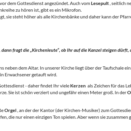
r vor dem Gottesdienst angezündet. Auch vom
Lesepult
, seitlich 
nkreihe zu hören ist, gibt es ein Mikrofon.
gt, sie steht höher als alle Kirchenbänke und daher kann der Pfar
dann fragt die „Kirchenleute“, ob Ihr auf die Kanzel steigen dürft,
ns neben dem Altar. In unserer Kirche liegt über der Taufschale ei
ein Erwachsener getauft wird.
 Gottesdienst - daher findet Ihr viele
Kerzen
als Zeichen für das L
erze. Sie ist schön verziert und ungefähr einen Meter groß. In der
O
oße
Orgel
, an der der Kantor (der Kirchen-Musiker) zum Gottesdie
eifen, die nur einen einzigen Ton spielen. Aber wenn sie zusammen 