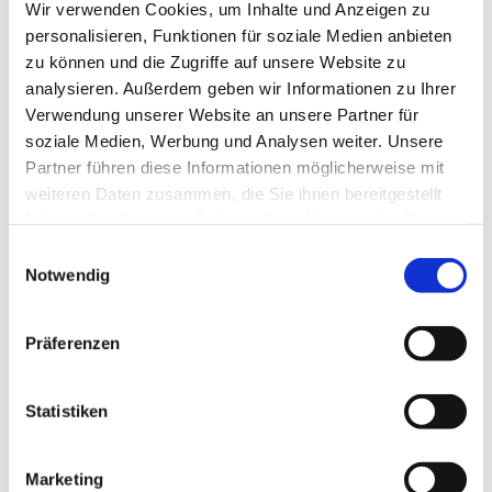
Wir verwenden Cookies, um Inhalte und Anzeigen zu
personalisieren, Funktionen für soziale Medien anbieten
zu können und die Zugriffe auf unsere Website zu
Herzlich willkommen
analysieren. Außerdem geben wir Informationen zu Ihrer
Verwendung unserer Website an unsere Partner für
Unsere Kirche ist weiterhin zur persönlichen Besinnung
soziale Medien, Werbung und Analysen weiter. Unsere
und zum stillen Gebet geöffnet:
Partner führen diese Informationen möglicherweise mit
weiteren Daten zusammen, die Sie ihnen bereitgestellt
Montag, Dienstag, Donnerstag, Freitag von 15 bis 17 Uhr I
haben oder die sie im Rahmen Ihrer Nutzung der Dienste
Samstag von 12 bis 14 Uhr
gesammelt haben.
E
Mittwoch von 15 bis 17 Uhr : Lebensmittelausgabe vor der
Notwendig
i
Kirche
n
w
Präferenzen
i
Ihre Zwölf-Apostel-Kirchengemeinde
l
Pfarrer Burkhard Bornemann
l
Statistiken
i
Weitere Infos zur Offenen Kirche
g
Marketing
u