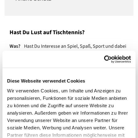
Hast Du Lust auf Tischtennis?
Was?
Hast Du Interesse an Spiel, Spaß, Sport und dabei
neue Leute kennenzulernen? Dann schau doch mal
vorbei und mach mit!
Wann?
immer Dienstags von 18 bis 20 Uhr
Diese Webseite verwendet Cookies
Wo?
im Gemeindehaus (Großer Saal)
Wir verwenden Cookies, um Inhalte und Anzeigen zu
Schläger kannst Du bei uns leihen!
personalisieren, Funktionen für soziale Medien anbieten
zu können und die Zugriffe auf unsere Website zu
Wir wollen die Tischtennistradition in Zwölf-Apostel
analysieren. Außerdem geben wir Informationen zu Ihrer
wiederbeleben und erweitern unsere Tischtennisgruppe.
Verwendung unserer Website an unsere Partner für
Du bist herzlich willkommen! Zum Spaß. Mehr
soziale Medien, Werbung und Analysen weiter. Unsere
miteinander als gegeneinander. Über den Kiez
Partner führen diese Informationen möglicherweise mit