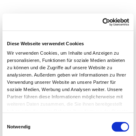
Wanderausstellung des Lesben- und Schwulenverbandes
Berlin-Brandenburg e.V.
Diese Webseite verwendet Cookies
Wir verwenden Cookies, um Inhalte und Anzeigen zu
Die interessante Ausstellung liefert viel Wissenswertes
personalisieren, Funktionen für soziale Medien anbieten
über die Geschichte der Homosexuellen-Bewegung in
zu können und die Zugriffe auf unsere Website zu
Deutschland und nimmt dabei immer wieder Bezug auf
analysieren. Außerdem geben wir Informationen zu Ihrer
Schöneberg. Auch zu den Ereignissen des Berliner Pride-
Verwendung unserer Website an unsere Partner für
Monats Juni wie dem Hissen der Regenbogenflagge an
soziale Medien, Werbung und Analysen weiter. Unsere
Berliner Rathäusern, dem Stadtfest des
Partner führen diese Informationen möglicherweise mit
Regenbogenfonds e.V. ("Motzstraßenfest"), dem CSD und
weiteren Daten zusammen, die Sie ihnen bereitgestellt
den Respect Gaymes erfährt man aufschlussreiche
haben oder die sie im Rahmen Ihrer Nutzung der Dienste
Details.
gesammelt haben.
E
Notwendig
i
n