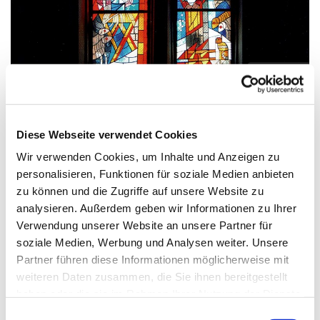
© Gebr. Meibert
Diese Webseite verwendet Cookies
Mittwoch, 21. Oktober 2026, 17:15 Uhr
Wir verwenden Cookies, um Inhalte und Anzeigen zu
personalisieren, Funktionen für soziale Medien anbieten
Zwölf-Apostel-Kirche, An der
zu können und die Zugriffe auf unsere Website zu
Apostelkirche 1, 10783 Berlin
analysieren. Außerdem geben wir Informationen zu Ihrer
Verwendung unserer Website an unsere Partner für
Carsten Schmidt
soziale Medien, Werbung und Analysen weiter. Unsere
Partner führen diese Informationen möglicherweise mit
weiteren Daten zusammen, die Sie ihnen bereitgestellt
haben oder die sie im Rahmen Ihrer Nutzung der Dienste
gesammelt haben.
E