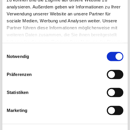
analysieren. Außerdem geben wir Informationen zu Ihrer
Verwendung unserer Website an unsere Partner für
Unsere Kirche ist weiterhin zur persönlichen Besinnung
soziale Medien, Werbung und Analysen weiter. Unsere
und zum stillen Gebet geöffnet:
Partner führen diese Informationen möglicherweise mit
weiteren Daten zusammen, die Sie ihnen bereitgestellt
Montag, Dienstag, Donnerstag, Freitag von 14 bis 18 Uhr
haben oder die sie im Rahmen Ihrer Nutzung der Dienste
gesammelt haben.
E
Samstag zwischen 11 und 15 Uhr
Notwendig
i
Ihre Zwölf-Apostel-Kirchengemeinde
n
w
Pfarrer Burkhard Bornemann
Präferenzen
i
l
l
Statistiken
i
g
Marketing
u
n
g