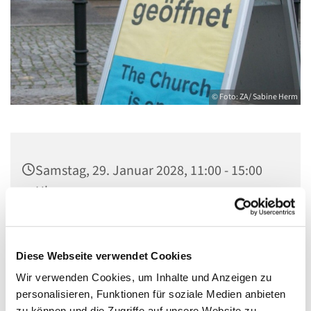
© Foto: ZA/ Sabine Herm
Samstag, 29. Januar 2028, 11:00 - 15:00
Uhr
Zwölf-Apostel-Kirche, An der
Apostelkirche 1, 10783 Berlin
Diese Webseite verwendet Cookies
Wir verwenden Cookies, um Inhalte und Anzeigen zu
Sabine Herm & Team Offene Kirche
personalisieren, Funktionen für soziale Medien anbieten
zu können und die Zugriffe auf unsere Website zu