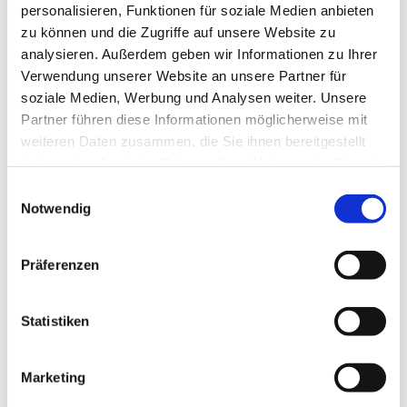
personalisieren, Funktionen für soziale Medien anbieten
Herzlich willkommen
zu können und die Zugriffe auf unsere Website zu
analysieren. Außerdem geben wir Informationen zu Ihrer
Unsere Kirche ist weiterhin zur persönlichen Besinnung
Verwendung unserer Website an unsere Partner für
und zum stillen Gebet geöffnet:
soziale Medien, Werbung und Analysen weiter. Unsere
Partner führen diese Informationen möglicherweise mit
Montag, Dienstag, Donnerstag, Freitag von 15 bis 17 Uhr I
weiteren Daten zusammen, die Sie ihnen bereitgestellt
Samstag von 12 bis 14 Uhr
haben oder die sie im Rahmen Ihrer Nutzung der Dienste
Mittwoch von 15 bis 17 Uhr : Lebensmittelausgabe vor der
gesammelt haben.
E
Kirche
Notwendig
i
n
w
Ihre Zwölf-Apostel-Kirchengemeinde
Präferenzen
i
Pfarrer Burkhard Bornemann
l
l
Statistiken
Weitere Infos zur Offenen Kirche
i
g
Marketing
u