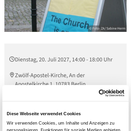
© Foto: ZA/ Sabine Herm
Dienstag, 20. Juli 2027, 14:00 - 18:00 Uhr
Zwölf-Apostel-Kirche, An der
Apostelkirche 1, 10783 Berlin
Team Offene Kirche
Diese Webseite verwendet Cookies
Wir verwenden Cookies, um Inhalte und Anzeigen zu
personalisieren, Funktionen für soziale Medien anbieten
Herzlich willkommen