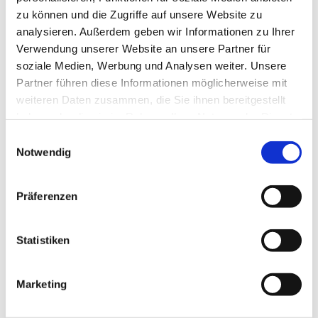
zu können und die Zugriffe auf unsere Website zu
Unsere Kirche ist weiterhin zur persönlichen Besinnung
analysieren. Außerdem geben wir Informationen zu Ihrer
und zum stillen Gebet geöffnet:
Verwendung unserer Website an unsere Partner für
soziale Medien, Werbung und Analysen weiter. Unsere
Montag, Dienstag, Donnerstag, Freitag von 15 bis 17 Uhr I
Partner führen diese Informationen möglicherweise mit
Samstag von 12 bis 14 Uhr
weiteren Daten zusammen, die Sie ihnen bereitgestellt
haben oder die sie im Rahmen Ihrer Nutzung der Dienste
Mittwoch von 15 bis 17 Uhr : Lebensmittelausgabe vor der
gesammelt haben.
Kirche
E
Notwendig
i
n
Ihre Zwölf-Apostel-Kirchengemeinde
w
Präferenzen
i
Pfarrer Burkhard Bornemann
l
Weitere Infos zur Offenen Kirche
l
Statistiken
i
g
Marketing
u
n