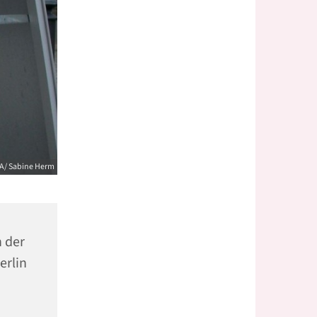
ZA/ Sabine Herm
n der
erlin