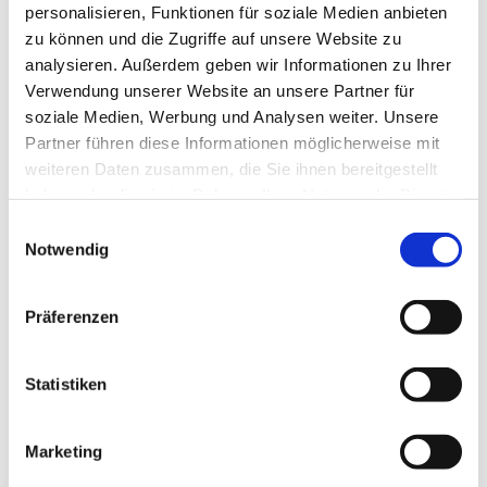
personalisieren, Funktionen für soziale Medien anbieten
Herzlich willkommen
zu können und die Zugriffe auf unsere Website zu
analysieren. Außerdem geben wir Informationen zu Ihrer
Unsere Kirche ist weiterhin zur persönlichen Besinnung
Verwendung unserer Website an unsere Partner für
und zum stillen Gebet geöffnet:
soziale Medien, Werbung und Analysen weiter. Unsere
Partner führen diese Informationen möglicherweise mit
Montag, Dienstag, Donnerstag, Freitag von 15 bis 17 Uhr I
weiteren Daten zusammen, die Sie ihnen bereitgestellt
Samstag von 12 bis 14 Uhr
haben oder die sie im Rahmen Ihrer Nutzung der Dienste
Mittwoch von 15 bis 17 Uhr : Lebensmittelausgabe vor der
gesammelt haben.
E
Kirche
Notwendig
i
n
w
Ihre Zwölf-Apostel-Kirchengemeinde
Präferenzen
i
Pfarrer Burkhard Bornemann
l
l
Statistiken
Weitere Infos zur Offenen Kirche
i
g
Marketing
u