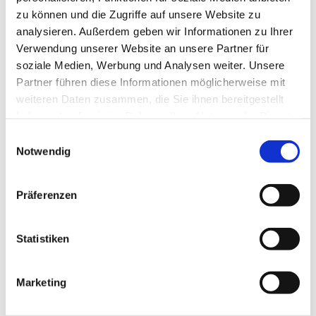
zu können und die Zugriffe auf unsere Website zu
Unsere Kirche ist weiterhin zur persönlichen Besinnung
analysieren. Außerdem geben wir Informationen zu Ihrer
und zum stillen Gebet geöffnet:
Verwendung unserer Website an unsere Partner für
soziale Medien, Werbung und Analysen weiter. Unsere
Montag, Dienstag, Donnerstag, Freitag von 15 bis 17 Uhr I
Partner führen diese Informationen möglicherweise mit
Samstag von 12 bis 14 Uhr
weiteren Daten zusammen, die Sie ihnen bereitgestellt
haben oder die sie im Rahmen Ihrer Nutzung der Dienste
Mittwoch von 15 bis 17 Uhr : Lebensmittelausgabe vor der
gesammelt haben.
Kirche
E
Notwendig
i
n
Ihre Zwölf-Apostel-Kirchengemeinde
w
Präferenzen
i
Pfarrer Burkhard Bornemann
l
Weitere Infos zur Offenen Kirche
l
Statistiken
i
g
Marketing
u
n