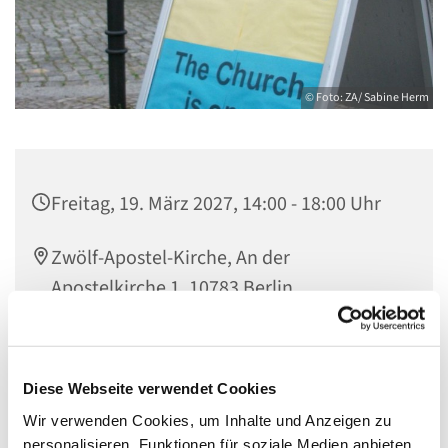
© Foto: ZA/ Sabine Herm
Freitag, 19. März 2027, 14:00 - 18:00 Uhr
Zwölf-Apostel-Kirche, An der
Apostelkirche 1, 10783 Berlin
Team Offene Kirche
Diese Webseite verwendet Cookies
Wir verwenden Cookies, um Inhalte und Anzeigen zu
personalisieren, Funktionen für soziale Medien anbieten
Herzlich willkommen