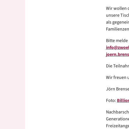
Wir wollen 
unsere Tisc
als gegenei
Familienzen
Bitte melde
info@zwoelf
joern.brens
Die Teilnah
Wir freuen u
Jörn Brensel
Foto:
Billi
Nachbarscha
Generatione
Freizeitang