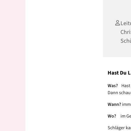
Leit
Chri
Sch
Hast Du L
Was?
Hast 
Dann schau 
Wann?
imme
Wo?
im Gem
Schläger ka