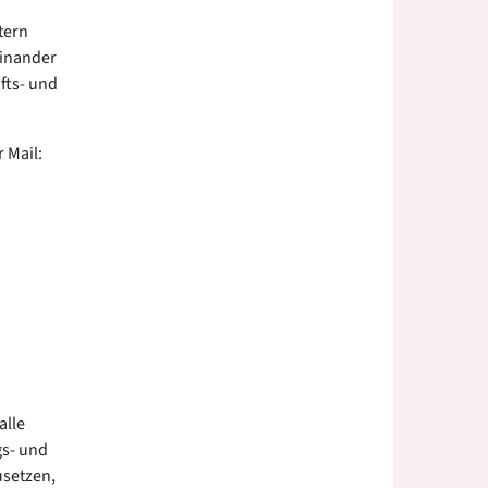
tern
einander
fts- und
 Mail:
alle
gs- und
usetzen,