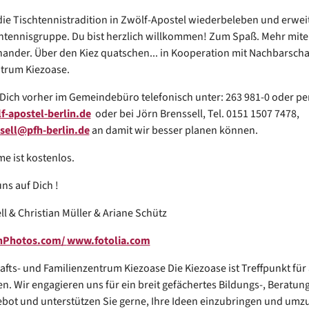
die Tischtennistradition in Zwölf-Apostel wiederbeleben und erwei
htennisgruppe. Du bist herzlich willkommen! Zum Spaß. Mehr mit
nander. Über den Kiez quatschen... in Kooperation mit Nachbarscha
trum Kiezoase.
 Dich vorher im Gemeindebüro telefonisch unter: 263 981-0 oder per
-apostel-berlin.de
oder bei Jörn Brenssell, Tel. 0151 1507 7478,
sell@pfh-berlin.de
an damit wir besser planen können.
me ist kostenlos.
ns auf Dich !
l & Christian Müller & Ariane Schütz
onPhotos.com/
www.fotolia.com
fts- und Familienzentrum Kiezoase Die Kiezoase ist Treffpunkt für 
n. Wir engagieren uns für ein breit gefächertes Bildungs-, Beratun
ebot und unterstützen Sie gerne, Ihre Ideen einzubringen und umz