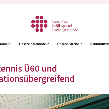
rmine
Unsere Kirchhöfe
Unsere Kirche
Raumnutzu
tennis Ü60 und
ationsübergreifend