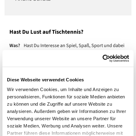
Hast Du Lust auf Tischtennis?
Was?
Hast Du Interesse an Spiel, Spaß, Sport und dabei
neue Leute kennenzulernen? Dann schau doch mal
vorbei und mach mit!
Wann?
immer Dienstags von 18 bis 20 Uhr
Diese Webseite verwendet Cookies
Wo?
im Gemeindehaus (Großer Saal)
Wir verwenden Cookies, um Inhalte und Anzeigen zu
Schläger kannst Du bei uns leihen!
personalisieren, Funktionen für soziale Medien anbieten
zu können und die Zugriffe auf unsere Website zu
Wir wollen die Tischtennistradition in Zwölf-Apostel
analysieren. Außerdem geben wir Informationen zu Ihrer
wiederbeleben und erweitern unsere Tischtennisgruppe.
Verwendung unserer Website an unsere Partner für
Du bist herzlich willkommen! Zum Spaß. Mehr
soziale Medien, Werbung und Analysen weiter. Unsere
miteinander als gegeneinander. Über den Kiez
Partner führen diese Informationen möglicherweise mit