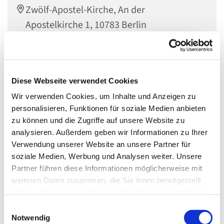
Zwölf-Apostel-Kirche, An der
Apostelkirche 1, 10783 Berlin
Dieter Bornemann
Diese Webseite verwendet Cookies
Wir verwenden Cookies, um Inhalte und Anzeigen zu
AUSSTELLUNG
personalisieren, Funktionen für soziale Medien anbieten
in der
Zwölf-Apostel-Kirche
zu können und die Zugriffe auf unsere Website zu
analysieren. Außerdem geben wir Informationen zu Ihrer
Verwendung unserer Website an unsere Partner für
Zum 100. Geburtstag von Hildegard Knef (1925–2002)
soziale Medien, Werbung und Analysen weiter. Unsere
Partner führen diese Informationen möglicherweise mit
„Ich bin den weiten Weg gegangen“
weiteren Daten zusammen, die Sie ihnen bereitgestellt
haben oder die sie im Rahmen Ihrer Nutzung der Dienste
gesammelt haben.
E
Notwendig
i