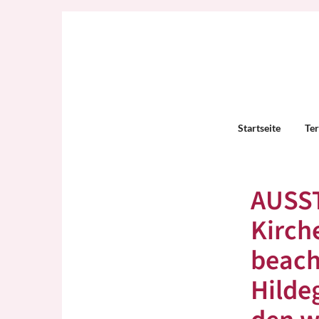
Startseite
Te
AUSST
Kirch
beach
Hilde