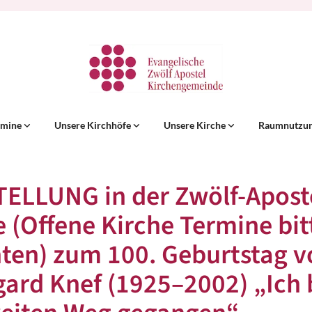
rmine
Unsere Kirchhöfe
Unsere Kirche
Raumnutzu
ELLUNG in der Zwölf-Apost
e (Offene Kirche Termine bit
ten) zum 100. Geburtstag v
gard Knef (1925–2002) „Ich 