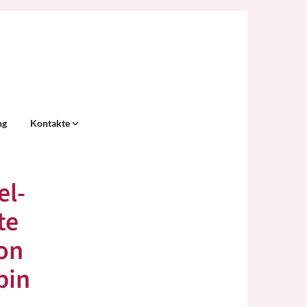
ng
Kontakte
el-
te
on
bin