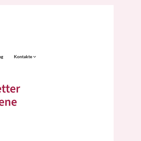
ng
Kontakte
tter
fene