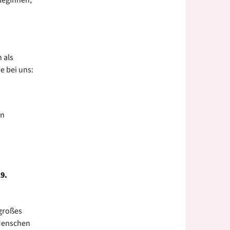
legInnen,
 als
e bei uns:
en
9.
 großes
 Menschen