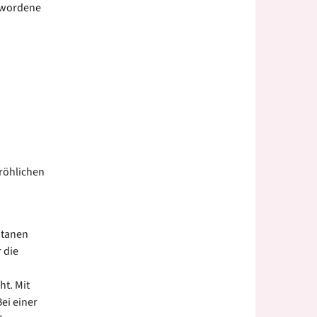
gewordene
röhlichen
ntanen
 die
t. Mit
ei einer