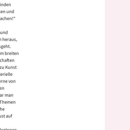
inden
sen und
machen!“
 und
m heraus,
sgeht.
um breiten
chaften
 zu Kunst
erielle
gerne von
men
war man
re Themen
che
st auf