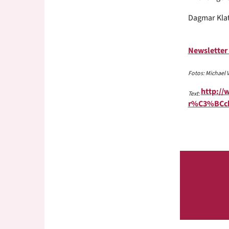
Dagmar Klat
Newsletter
Fotos: Michael V
http://
Text:
r%C3%BCckb