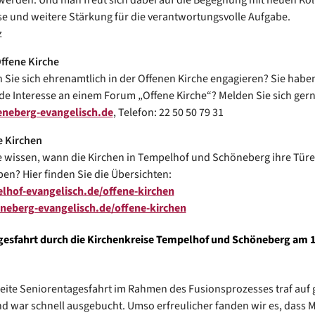
 werden. Und man freut sich dabei auf die Begegnung mit neuen Kol
e und weitere Stärkung für die verantwortungsvolle Aufgabe.
z
ffene Kirche
 Sie sich ehrenamtlich in der Offenen Kirche engagieren? Sie haben
de Interesse an einem Forum „Offene Kirche“? Melden Sie sich gern
neberg-evangelisch.de
, Telefon: 22 50 50 79 31
e Kirchen
 wissen, wann die Kirchen in Tempelhof und Schöneberg ihre Tür
ben? Hier finden Sie die Übersichten:
hof-evangelisch.de/offene-kirchen
eberg-evangelisch.de/offene-kirchen
gesfahrt durch die Kirchenkreise Tempelhof und Schöneberg am 1
eite Seniorentagesfahrt im Rahmen des Fusionsprozesses traf auf
nd war schnell ausgebucht. Umso erfreulicher fanden wir es, dass