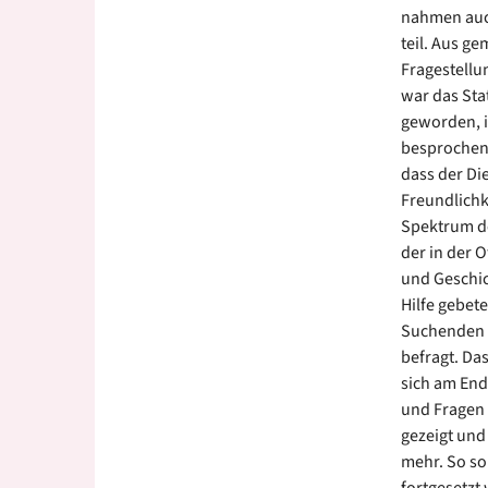
nahmen auc
teil. Aus g
Fragestellu
war das Sta
geworden, i
besprochen 
dass der Di
Freundlichk
Spektrum de
der in der 
und Geschic
Hilfe gebete
Suchenden i
befragt. Da
sich am Ende
und Fragen 
gezeigt und
mehr. So so