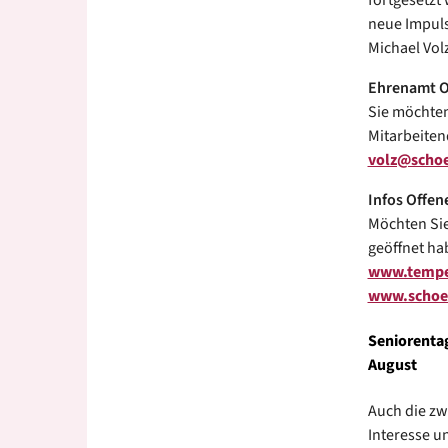
fortgesetzt
neue Impuls
Michael Vol
Ehrenamt O
Sie möchten
Mitarbeiten
volz@schoe
Infos Offen
Möchten Sie
geöffnet ha
www.tempel
www.schoen
Seniorenta
August
Auch die zw
Interesse u