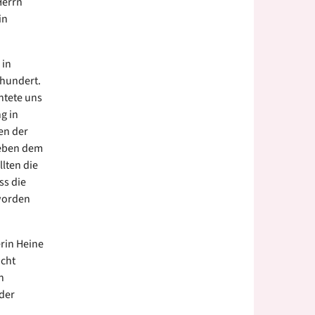
Herrn
in
 in
rhundert.
htete uns
g in
en der
neben dem
llten die
ss die
 worden
rin Heine
icht
n
 der