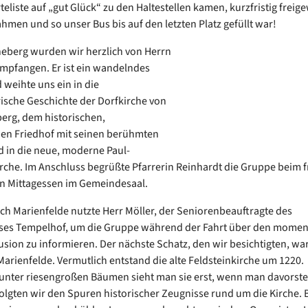
teliste auf „gut Glück“ zu den Haltestellen kamen, kurzfristig frei
hmen und so unser Bus bis auf den letzten Platz gefüllt war!
neberg wurden wir herzlich von Herrn
pfangen. Er ist ein wandelndes
 weihte uns ein in die
rische Geschichte der Dorfkirche von
erg, dem historischen,
en Friedhof mit seinen berühmten
 in die neue, moderne Paul-
rche. Im Anschluss begrüßte Pfarrerin Reinhardt die Gruppe beim f
n Mittagessen im Gemeindesaal.
ach Marienfelde nutzte Herr Möller, der Seniorenbeauftragte des
ises Tempelhof, um die Gruppe während der Fahrt über den mome
usion zu informieren. Der nächste Schatz, den wir besichtigten, war
Marienfelde. Vermutlich entstand die alte Feldsteinkirche um 1220.
unter riesengroßen Bäumen sieht man sie erst, wenn man davorsteh
olgten wir den Spuren historischer Zeugnisse rund um die Kirche. B