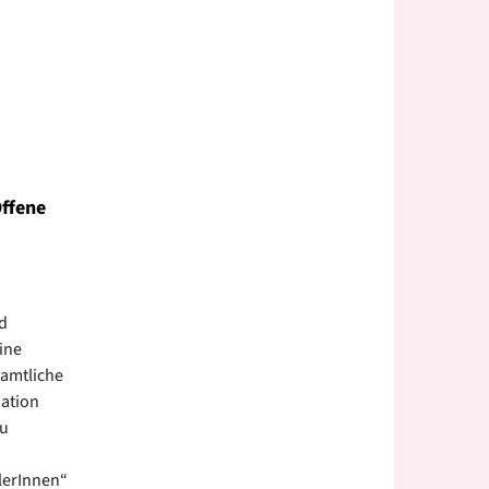
Offene
d
ine
namtliche
mation
zu
lerInnen“