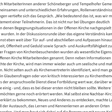
h MitarbeiterInnen anderer Schöneberger und Tempelhofer Geme
emeinsamen und unterschiedlichen Erfahrungen, Rollenverständnis
ngen vertiefte sich das Gespräch. „Wie bedeutend das ist, was wir 
tement einer Teilnehmerin. Das ist nicht nur bei Übungen deutlich
n denen Begegnungsituationen in der Offenen Kirche nachgespielt
wurden. In der Diskussionsrunde über das eigene Verständnis ka
enst eben weit über Tür auf- und abschließen und Aufpassen hinau
eit, Offenheit und Geduld sowie Sprach- und Auskunftsfähigkeit z
r Fragen von Kirchenbesuchenden wurden als wesentliche Eigens
Offenen Kirche Mitarbeitenden genannt. Denn neben Informationen
hte der Kirche, wird man immer wieder auch um seelische und mat
n. Nicht selten auch als KirchenvertreterIn identifiziert, wird man 
n Glaubensfragen oder von kritisch Interessierten zu Kirchenthe
ss der anspruchsvolle Dienst diese Fortbildung wert war, darüber 
 einig - und, dass es bei dieser ersten nicht bleiben sollte. Weite
möchten gerne noch erörtert werden. Mal selbst eine Nachbar-Kir
 erklärt zu bekommen, Neues und Anderes zu entdecken, machte Lu
ll der Austausch, das Lernen und Kennenlernen an anderen Orten