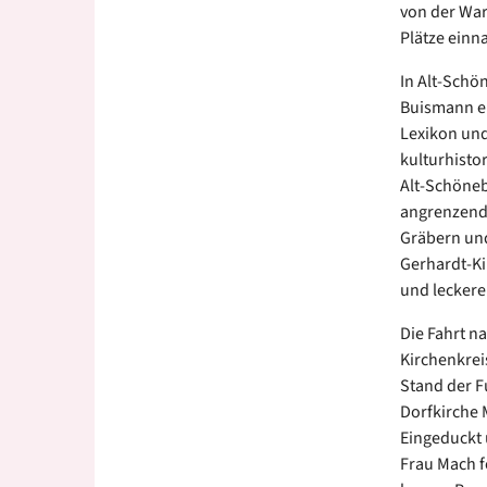
von der War
Plätze einna
In Alt-Schö
Buismann em
Lexikon und
kulturhisto
Alt-Schöneb
angrenzend
Gräbern und
Gerhardt-Ki
und leckere
Die Fahrt n
Kirchenkre
Stand der F
Dorfkirche 
Eingeduckt 
Frau Mach f