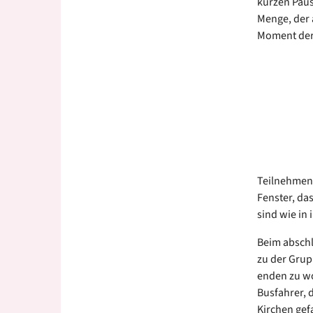
kurzen Pau
Menge, der 
Moment der 
Teilnehmend
Fenster, da
sind wie in 
Beim abschl
zu der Grupp
enden zu wo
Busfahrer, 
Kirchen gef