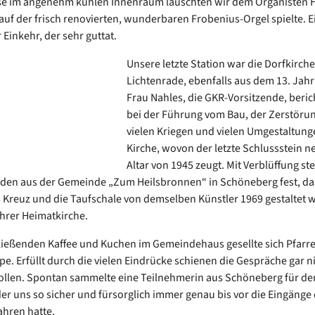
se im angenehm kühlen Innenraum lauschten wir dem Organisten 
auf der frisch renovierten, wunderbaren Frobenius-Orgel spielte. E
Einkehr, der sehr guttat.
Unsere letzte Station war die Dorfkirche
Lichtenrade, ebenfalls aus dem 13. Jah
Frau Nahles, die GKR-Vorsitzende, beric
bei der Führung vom Bau, der Zerstörun
vielen Kriegen und vielen Umgestaltung
Kirche, wovon der letzte Schlussstein 
Altar von 1945 zeugt. Mit Verblüffung ste
en aus der Gemeinde „Zum Heilsbronnen“ in Schöneberg fest, da
s Kreuz und die Taufschale von demselben Künstler 1969 gestaltet
ihrer Heimatkirche.
ießenden Kaffee und Kuchen im Gemeindehaus gesellte sich Pfarre
e. Erfüllt durch die vielen Eindrücke schienen die Gespräche gar n
llen. Spontan sammelte eine Teilnehmerin aus Schöneberg für de
der uns so sicher und fürsorglich immer genau bis vor die Eingänge
ahren hatte.