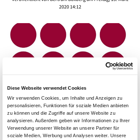
2020 14:12
Diese Webseite verwendet Cookies
© von Boxbgerg
Wir verwenden Cookies, um Inhalte und Anzeigen zu
personalisieren, Funktionen für soziale Medien anbieten
Die Verwaltung der Kirchhöfe bleibt geschlossen
zu können und die Zugriffe auf unsere Website zu
analysieren. Außerdem geben wir Informationen zu Ihrer
Ab Montag, den 16. März bleibt die Verwaltung der Zwölf-
Verwendung unserer Website an unsere Partner für
Apostel-Kirchhöfe in der Kolonnenstraße bis auf weiteres
soziale Medien, Werbung und Analysen weiter. Unsere
geschlossen. Wir wollen mit dieser Maßnahmen unseren