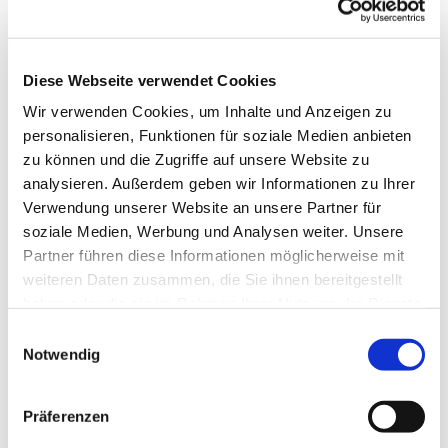
Die Zwölf-Apostel-Kirchhöfe werden ab sofort
Beisetzungen auf der Grundlage der „Corona-
Verordnung“ des Berliner Senats vom 14.03.2020
Diese Webseite verwendet Cookies
durchführen.
Wir verwenden Cookies, um Inhalte und Anzeigen zu
Das bedeutet:
personalisieren, Funktionen für soziale Medien anbieten
zu können und die Zugriffe auf unsere Website zu
• Beisetzungen finden auf Wunsch weiterhin statt
analysieren. Außerdem geben wir Informationen zu Ihrer
• Die Verwaltung arbeitet normal weiter, bleibt aber für
Verwendung unserer Website an unsere Partner für
den Besucherverkehr geschlossen
soziale Medien, Werbung und Analysen weiter. Unsere
Partner führen diese Informationen möglicherweise mit
• Barzahlungen werden nicht mehr angenommen, es wird
weiteren Daten zusammen, die Sie ihnen bereitgestellt
um online-Überweisungen mit Zumailen/-faxen des
haben oder die sie im Rahmen Ihrer Nutzung der Dienste
Einzahlungsbelegs gebeten
gesammelt haben.
E
Notwendig
i
•
Stellenauswahl- und Beratungstermine
sind nach
n
telefonischer Absprache möglich
w
Präferenzen
• Ab sofort ist eine Nutzung der Kapellen für Trauerfeiern
i