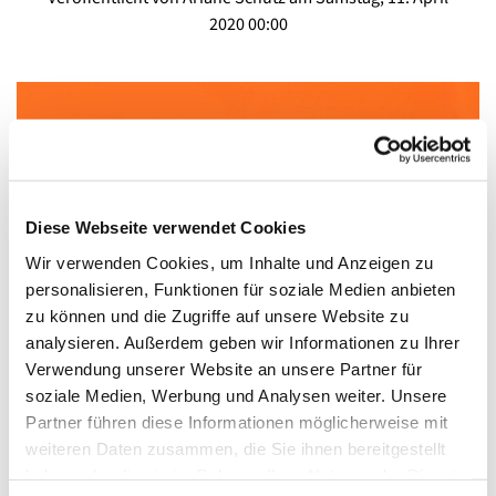
2020 00:00
Diese Webseite verwendet Cookies
Wir verwenden Cookies, um Inhalte und Anzeigen zu
personalisieren, Funktionen für soziale Medien anbieten
zu können und die Zugriffe auf unsere Website zu
analysieren. Außerdem geben wir Informationen zu Ihrer
Verwendung unserer Website an unsere Partner für
soziale Medien, Werbung und Analysen weiter. Unsere
Osternacht 22 Uhr - Aktion Licht im Fenster
Partner führen diese Informationen möglicherweise mit
Osternacht feiern - Glocken läuten - Kerzenlichter in den
weiteren Daten zusammen, die Sie ihnen bereitgestellt
Fenstern
haben oder die sie im Rahmen Ihrer Nutzung der Dienste
Osternachtgottesdienst aus der Kirche zum Heilsbronnen