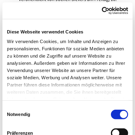
September 2021 00:00
Diese Webseite verwendet Cookies
Wir verwenden Cookies, um Inhalte und Anzeigen zu
personalisieren, Funktionen für soziale Medien anbieten
zu können und die Zugriffe auf unsere Website zu
analysieren. Außerdem geben wir Informationen zu Ihrer
Verwendung unserer Website an unsere Partner für
soziale Medien, Werbung und Analysen weiter. Unsere
Partner führen diese Informationen möglicherweise mit
© CH
weiteren Daten zusammen, die Sie ihnen bereitgestellt
haben oder die sie im Rahmen Ihrer Nutzung der Dienste
gesammelt haben.
Das neue Gemeindemagazin ist da
E
Notwendig
i
Ab sofort ist das neue Gemeindemagazin verfügbar.
n
Zunächst Über die Internetseite:
w
Präferenzen