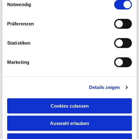
Notwendig
i
n
w
Präferenzen
i
l
l
Statistiken
i
g
Marketing
u
n
g
Details zeigen
s
a
u
Cookies zulassen
s
w
Dies könnte Sie auch interessieren
Auswahl erlauben
a
h