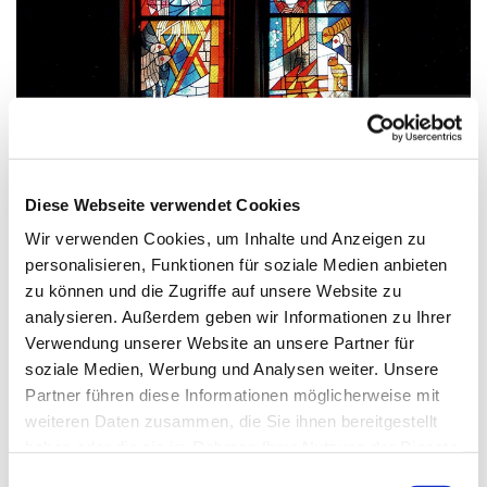
© Gebr. Meibert
Diese Webseite verwendet Cookies
Mittwoch, 10. Februar 2027, 17:15 Uhr
Wir verwenden Cookies, um Inhalte und Anzeigen zu
personalisieren, Funktionen für soziale Medien anbieten
Zwölf-Apostel-Kirche, An der
zu können und die Zugriffe auf unsere Website zu
Apostelkirche 1, 10783 Berlin
analysieren. Außerdem geben wir Informationen zu Ihrer
Verwendung unserer Website an unsere Partner für
Carsten Schmidt
soziale Medien, Werbung und Analysen weiter. Unsere
Partner führen diese Informationen möglicherweise mit
weiteren Daten zusammen, die Sie ihnen bereitgestellt
haben oder die sie im Rahmen Ihrer Nutzung der Dienste
gesammelt haben.
E