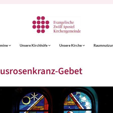
rmine
Unsere Kirchhöfe
Unsere Kirche
Raumnutzu
tusrosenkranz-Gebet