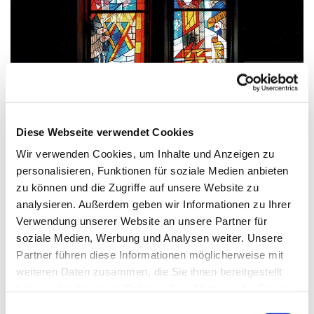
© Gebr. Meibert
Diese Webseite verwendet Cookies
Mittwoch, 20. Januar 2027, 17:15 Uhr
Wir verwenden Cookies, um Inhalte und Anzeigen zu
personalisieren, Funktionen für soziale Medien anbieten
Zwölf-Apostel-Kirche, An der
zu können und die Zugriffe auf unsere Website zu
Apostelkirche 1, 10783 Berlin
analysieren. Außerdem geben wir Informationen zu Ihrer
Verwendung unserer Website an unsere Partner für
Carsten Schmidt
soziale Medien, Werbung und Analysen weiter. Unsere
Partner führen diese Informationen möglicherweise mit
weiteren Daten zusammen, die Sie ihnen bereitgestellt
haben oder die sie im Rahmen Ihrer Nutzung der Dienste
gesammelt haben.
E