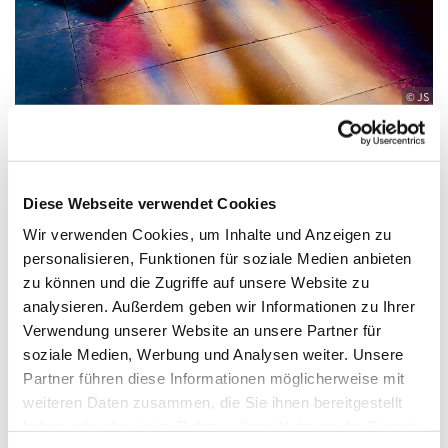
© JS
Sonntag, 17. Januar 2027, 10:00 Uhr
Diese Webseite verwendet Cookies
Wir verwenden Cookies, um Inhalte und Anzeigen zu
Zwölf-Apostel-Kirche, An der
personalisieren, Funktionen für soziale Medien anbieten
zu können und die Zugriffe auf unsere Website zu
Apostelkirche 1, 10783 Berlin
analysieren. Außerdem geben wir Informationen zu Ihrer
Verwendung unserer Website an unsere Partner für
Pfarrer Burkhard Bornemann / Kantorin
soziale Medien, Werbung und Analysen weiter. Unsere
Hyelin Hur
Partner führen diese Informationen möglicherweise mit
weiteren Daten zusammen, die Sie ihnen bereitgestellt
haben oder die sie im Rahmen Ihrer Nutzung der Dienste