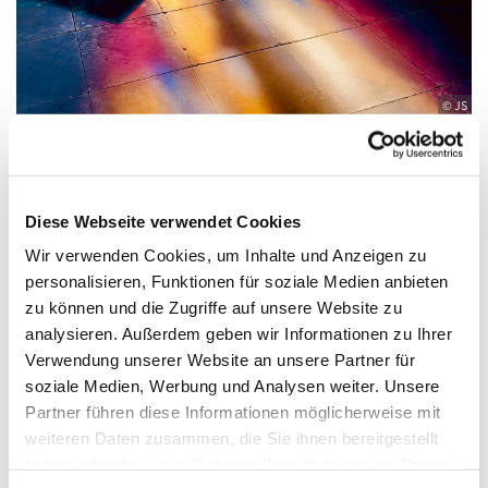
© JS
Sonntag, 21. März 2027, 10:00 Uhr
Diese Webseite verwendet Cookies
Wir verwenden Cookies, um Inhalte und Anzeigen zu
Zwölf-Apostel-Kirche, An der
personalisieren, Funktionen für soziale Medien anbieten
zu können und die Zugriffe auf unsere Website zu
Apostelkirche 1, 10783 Berlin
analysieren. Außerdem geben wir Informationen zu Ihrer
Verwendung unserer Website an unsere Partner für
Pfarrer Burkhard Bornemann / Kantorin
soziale Medien, Werbung und Analysen weiter. Unsere
Hyelin Hur
Partner führen diese Informationen möglicherweise mit
weiteren Daten zusammen, die Sie ihnen bereitgestellt
haben oder die sie im Rahmen Ihrer Nutzung der Dienste