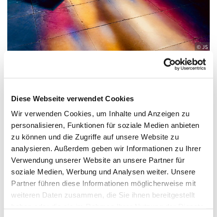
© JS
Sonntag, 18. Juli 2027, 10:00 Uhr
Diese Webseite verwendet Cookies
Wir verwenden Cookies, um Inhalte und Anzeigen zu
Zwölf-Apostel-Kirche, An der
personalisieren, Funktionen für soziale Medien anbieten
zu können und die Zugriffe auf unsere Website zu
Apostelkirche 1, 10783 Berlin
analysieren. Außerdem geben wir Informationen zu Ihrer
Verwendung unserer Website an unsere Partner für
Pfarrer Burkhard Bornemann / Kantorin
soziale Medien, Werbung und Analysen weiter. Unsere
Hyelin Hur
Partner führen diese Informationen möglicherweise mit
weiteren Daten zusammen, die Sie ihnen bereitgestellt
haben oder die sie im Rahmen Ihrer Nutzung der Dienste