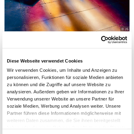
© JS
Sonntag, 15. August 2027, 10:00 Uhr
Diese Webseite verwendet Cookies
Wir verwenden Cookies, um Inhalte und Anzeigen zu
Zwölf-Apostel-Kirche, An der
personalisieren, Funktionen für soziale Medien anbieten
zu können und die Zugriffe auf unsere Website zu
Apostelkirche 1, 10783 Berlin
analysieren. Außerdem geben wir Informationen zu Ihrer
Verwendung unserer Website an unsere Partner für
Pfarrer Burkhard Bornemann / Kantorin
soziale Medien, Werbung und Analysen weiter. Unsere
Hyelin Hur
Partner führen diese Informationen möglicherweise mit
weiteren Daten zusammen, die Sie ihnen bereitgestellt
haben oder die sie im Rahmen Ihrer Nutzung der Dienste