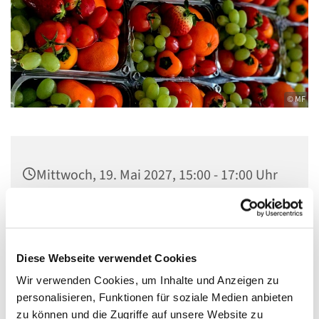
© MF
Mittwoch, 19. Mai 2027, 15:00 - 17:00 Uhr
Zwölf-Apostel-Kirche, An der
Apostelkirche 1, 10783 Berlin
Diese Webseite verwendet Cookies
Wir verwenden Cookies, um Inhalte und Anzeigen zu
personalisieren, Funktionen für soziale Medien anbieten
Seit April 2020 packen ehrenamtliche Helfer der Zwölf-
zu können und die Zugriffe auf unsere Website zu