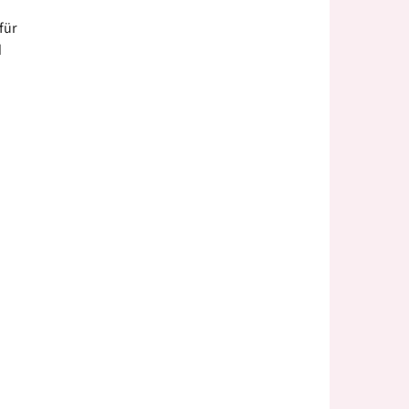
für
d