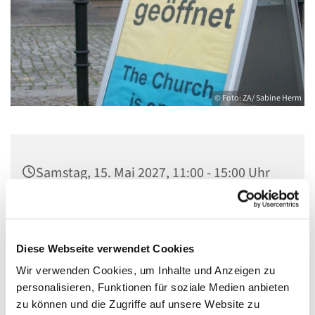
© Foto: ZA/ Sabine Herm
Samstag, 15. Mai 2027, 11:00 - 15:00 Uhr
Zwölf-Apostel-Kirche, An der
Apostelkirche 1, 10783 Berlin
Diese Webseite verwendet Cookies
Sabine Herm & Team Offene Kirche
Wir verwenden Cookies, um Inhalte und Anzeigen zu
personalisieren, Funktionen für soziale Medien anbieten
zu können und die Zugriffe auf unsere Website zu