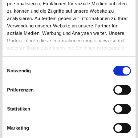
personalisieren, Funktionen für soziale Medien anbieten
Herzlich willkommen
zu können und die Zugriffe auf unsere Website zu
analysieren. Außerdem geben wir Informationen zu Ihrer
Unsere Kirche ist weiterhin zur persönlichen Besinnung
Verwendung unserer Website an unsere Partner für
und zum stillen Gebet geöffnet:
soziale Medien, Werbung und Analysen weiter. Unsere
Partner führen diese Informationen möglicherweise mit
Montag, Dienstag, Donnerstag, Freitag von 15 bis 17 Uhr I
weiteren Daten zusammen, die Sie ihnen bereitgestellt
Samstag von 12 bis 14 Uhr
haben oder die sie im Rahmen Ihrer Nutzung der Dienste
Mittwoch von 15 bis 17 Uhr : Lebensmittelausgabe vor der
gesammelt haben.
E
Kirche
Notwendig
i
n
w
Ihre Zwölf-Apostel-Kirchengemeinde
Präferenzen
i
Pfarrer Burkhard Bornemann
l
l
Statistiken
Weitere Infos zur Offenen Kirche
i
g
Marketing
u