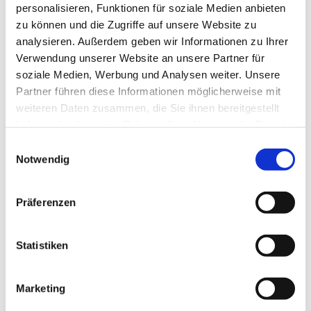
personalisieren, Funktionen für soziale Medien anbieten
Herzlich willkommen
zu können und die Zugriffe auf unsere Website zu
analysieren. Außerdem geben wir Informationen zu Ihrer
Unsere Kirche ist weiterhin zur persönlichen Besinnung
Verwendung unserer Website an unsere Partner für
und zum stillen Gebet geöffnet:
soziale Medien, Werbung und Analysen weiter. Unsere
Partner führen diese Informationen möglicherweise mit
Montag, Dienstag, Donnerstag, Freitag von 15 bis 17 Uhr I
weiteren Daten zusammen, die Sie ihnen bereitgestellt
Samstag von 12 bis 14 Uhr
haben oder die sie im Rahmen Ihrer Nutzung der Dienste
Mittwoch von 15 bis 17 Uhr : Lebensmittelausgabe vor der
gesammelt haben.
E
Kirche
Notwendig
i
n
w
Ihre Zwölf-Apostel-Kirchengemeinde
Präferenzen
i
Pfarrer Burkhard Bornemann
l
l
Statistiken
Weitere Infos zur Offenen Kirche
i
g
Marketing
u