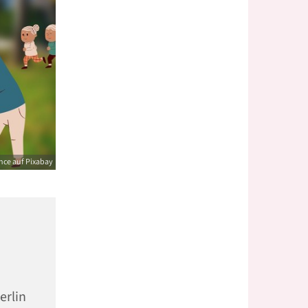
nce auf Pixabay
erlin