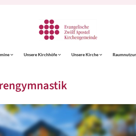
rmine
Unsere Kirchhöfe
Unsere Kirche
Raumnutzu
rengymnastik