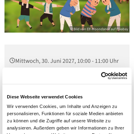
© Bild von Elf-Moondance auf Pixabay
Mittwoch, 30. Juni 2027, 10:00 - 11:00 Uhr
Zwölf-Apostel-Kirchengemeinde,
Gemeindehaus, An der Apostelkirche 1,
10783 Berlin
Diese Webseite verwendet Cookies
Wir verwenden Cookies, um Inhalte und Anzeigen zu
Leitung: Beate Christ
personalisieren, Funktionen für soziale Medien anbieten
zu können und die Zugriffe auf unsere Website zu
analysieren. Außerdem geben wir Informationen zu Ihrer