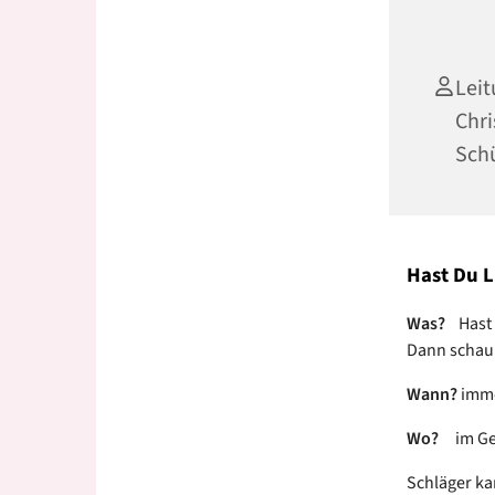
Leit
Chri
Sch
Hast Du L
Was?
Hast 
Dann schau 
Wann?
imme
Wo?
im Gem
Schläger ka