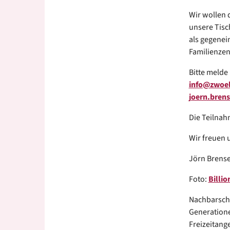
Wir wollen 
unsere Tisc
als gegenei
Familienzen
Bitte melde
info@zwoelf
joern.brens
Die Teilnah
Wir freuen u
Jörn Brensel
Foto:
Billi
Nachbarscha
Generatione
Freizeitang