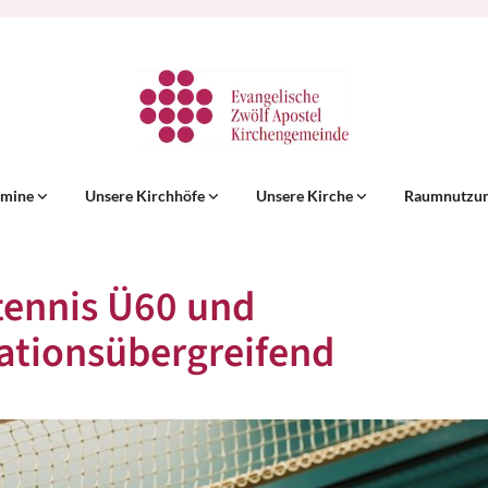
rmine
Unsere Kirchhöfe
Unsere Kirche
Raumnutzu
tennis Ü60 und
ationsübergreifend