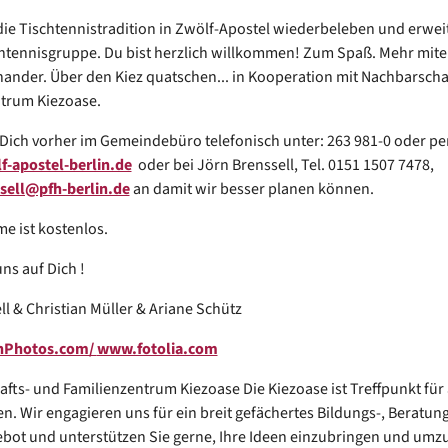
die Tischtennistradition in Zwölf-Apostel wiederbeleben und erwei
htennisgruppe. Du bist herzlich willkommen! Zum Spaß. Mehr mit
nander. Über den Kiez quatschen... in Kooperation mit Nachbarscha
trum Kiezoase.
 Dich vorher im Gemeindebüro telefonisch unter: 263 981-0 oder per
-apostel-berlin.de
oder bei Jörn Brenssell, Tel. 0151 1507 7478,
sell@pfh-berlin.de
an damit wir besser planen können.
me ist kostenlos.
ns auf Dich !
l & Christian Müller & Ariane Schütz
onPhotos.com/
www.fotolia.com
fts- und Familienzentrum Kiezoase Die Kiezoase ist Treffpunkt für 
n. Wir engagieren uns für ein breit gefächertes Bildungs-, Beratun
ebot und unterstützen Sie gerne, Ihre Ideen einzubringen und umz