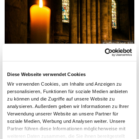
© jeffreyzhang_920
Diese Webseite verwendet Cookies
Donnerstag, 17. Dezember 2026, 18:00
Wir verwenden Cookies, um Inhalte und Anzeigen zu
Uhr
personalisieren, Funktionen für soziale Medien anbieten
zu können und die Zugriffe auf unsere Website zu
Zwölf-Apostel-Kirche, An der
analysieren. Außerdem geben wir Informationen zu Ihrer
Apostelkirche 1, 10783 Berlin
Verwendung unserer Website an unsere Partner für
soziale Medien, Werbung und Analysen weiter. Unsere
Rogate-Kloster; Andrew Klockenhoff als
Partner führen diese Informationen möglicherweise mit
weiteren Daten zusammen, die Sie ihnen bereitgestellt
leitender Pfarrer