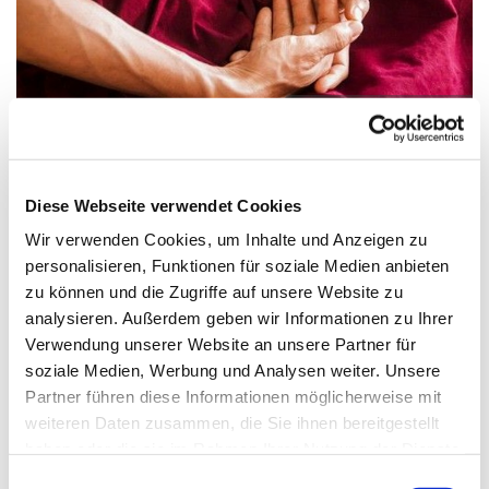
© Use at your Ease?? auf Pixabay
Diese Webseite verwendet Cookies
Mittwoch, 14. Juli 2027, 19:30 Uhr
Wir verwenden Cookies, um Inhalte und Anzeigen zu
personalisieren, Funktionen für soziale Medien anbieten
Zwölf-Apostel-Kirche, An der
zu können und die Zugriffe auf unsere Website zu
Apostelkirche 1, 10783 Berlin
analysieren. Außerdem geben wir Informationen zu Ihrer
Verwendung unserer Website an unsere Partner für
Willi Riess
soziale Medien, Werbung und Analysen weiter. Unsere
Partner führen diese Informationen möglicherweise mit
weiteren Daten zusammen, die Sie ihnen bereitgestellt
haben oder die sie im Rahmen Ihrer Nutzung der Dienste
gesammelt haben.
E