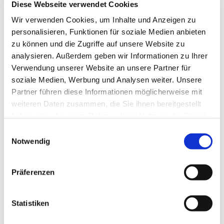
© Use at your Ease?? auf Pixabay
Diese Webseite verwendet Cookies
Mittwoch, 13. Oktober 2027, 19:30 Uhr
Wir verwenden Cookies, um Inhalte und Anzeigen zu
personalisieren, Funktionen für soziale Medien anbieten
Zwölf-Apostel-Kirche, An der Apostelkirche 1, 10783
zu können und die Zugriffe auf unsere Website zu
Berlin
analysieren. Außerdem geben wir Informationen zu Ihrer
Willi Riess
Verwendung unserer Website an unsere Partner für
soziale Medien, Werbung und Analysen weiter. Unsere
Partner führen diese Informationen möglicherweise mit
weiteren Daten zusammen, die Sie ihnen bereitgestellt
haben oder die sie im Rahmen Ihrer Nutzung der Dienste
gesammelt haben.
E
Notwendig
i
n
w
Präferenzen
i
l
l
Statistiken
i