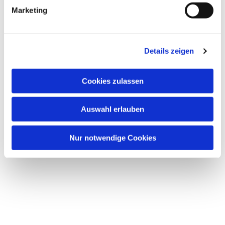
g
Marketing
u
Dies könnte Sie auch interessieren
n
g
Details zeigen
s
a
u
Cookies zulassen
s
w
Auswahl erlauben
a
h
l
Nur notwendige Cookies