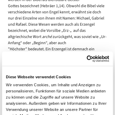
Gottes bezeichnet (Hebräer 1,14). Obwohl die Bibel viele
verschiedene Arten von Engel kennt, erwähnt sie doch
nur drei Einzelne von ihnen mit Namen: Michael, Gabriel
und Rafael. Diese Wesen werden auch als Erzengel
bezeichnet, wobei die Vorsilbe „Erz-„ auf das
altgriechische Wort
arché
zurückgeht, was soviel wie „Ur-
Anfang“ oder „Beginn“, aber auch
"Höchster" bedeutet. Ein Erzengel ist demnach ein
Wesen, das bereits am Anbeginn aller Zeit aus Gott
geboren wurde und vielen anderen Engeln vorsteht.
Diese Webseite verwendet Cookies
Wir verwenden Cookies, um Inhalte und Anzeigen zu
personalisieren, Funktionen für soziale Medien anbieten
zu können und die Zugriffe auf unsere Website zu
Die drei der Bibel namentlich bekannten Erzengel führen
analysieren. Außerdem geben wir Informationen zu Ihrer
in ihren hebräischen Namen die Silbe “-el” mit, die „Gott“
Verwendung unserer Website an unsere Partner für
bedeutet. Zur Verdeutlichung dieser Verbindung, um