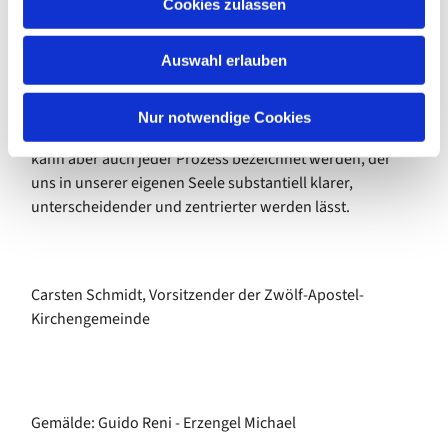
Cookies zulassen
Diese Mächte und ihre Führung werden im Bilde des
s
Drachens ausgedrückt. Da Michael die Schutzengel
w
Auswahl erlauben
führt, wird er noch heute zum Schutze bei
a
lebensbedrohenden Gefahren für einen einzelnen
h
Menschen, aber auch für die europäische Völkerfamilie
l
Nur notwendige Cookies
und die gesamte Menschheit angerufen. Als
michaelisch
kann aber auch jeder Prozess bezeichnet werden, der
uns in unserer eigenen Seele substantiell klarer,
unterscheidender und zentrierter werden lässt.
Carsten Schmidt, Vorsitzender der Zwölf-Apostel-
Kirchengemeinde
Gemälde: Guido Reni - Erzengel Michael