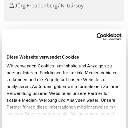
Jörg Freudenberg/ K. Gürsoy
14.7. Jörg Freudenberg
Diese Webseite verwendet Cookies
Die Evangelischen Franziskaner-Tertiaren (EFT)
Wir verwenden Cookies, um Inhalte und Anzeigen zu
wir sind ein Drittorden - weltlicher Orden, eine geistliche
personalisieren, Funktionen für soziale Medien anbieten
Gemeinschaft von Laien, die ihr Leben nach
zu können und die Zugriffe auf unsere Website zu
franziskanischer Spiritualität im Alltag gestalten ohne in
analysieren. Außerdem geben wir Informationen zu Ihrer
einem Kloster zu sein. Der Orden ist eng mit der
Verwendung unserer Website an unsere Partner für
hochkirchlichen Vereinigung der St.-Johannes-
soziale Medien, Werbung und Analysen weiter. Unsere
Bruderschaft verbunden. Sie stehen in der Tradition von
Partner führen diese Informationen möglicherweise mit
Franz von Assisi, sein Leben und geistiges Vermächtnis ist
weiteren Daten zusammen, die Sie ihnen bereitgestellt
Inspiration und Vorbild für viele Christen Welt weit. Ein
haben oder die sie im Rahmen Ihrer Nutzung der Dienste
Herzens Anliegen ist die Ökumene, der Friedensdienst
gesammelt haben.