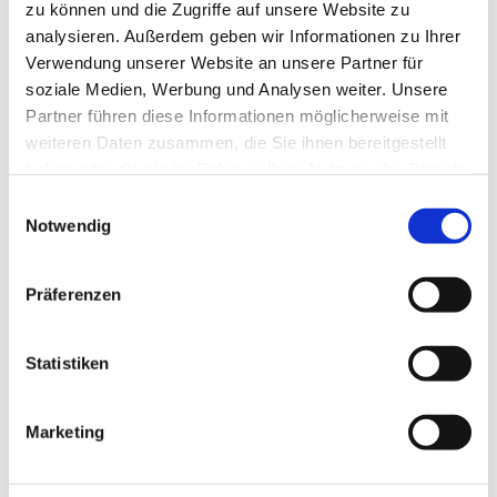
zu können und die Zugriffe auf unsere Website zu
Seit April 2020 packen ehrenamtliche Helfer der Zwölf-
analysieren. Außerdem geben wir Informationen zu Ihrer
Apostel-Kirche Taschen für unsere obdachlosen und
Verwendung unserer Website an unsere Partner für
bedürftigen Gäste mit Spenden der Berliner Tafel und
soziale Medien, Werbung und Analysen weiter. Unsere
Supermärkten in unserem Kiez.
Partner führen diese Informationen möglicherweise mit
weiteren Daten zusammen, die Sie ihnen bereitgestellt
Wir freuen uns über Spenden.
haben oder die sie im Rahmen Ihrer Nutzung der Dienste
Wir freuen uns über ehrenamtliche Mithilfe.
gesammelt haben.
E
Notwendig
i
Wir freuen uns, wenn Sie zu uns kommen
n
Helfen Sie mit bei der Lebensmittelausgabe - schreiben
w
Präferenzen
Sie mir eine Mail
i
l
sievers@zwoelf-apostel-berlin.de
l
Statistiken
i
g
Marketing
u
n
g