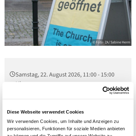
© Foto: ZA/ Sabine Herm
Samstag, 22. August 2026, 11:00 - 15:00
Uhr
Zwölf-Apostel-Kirche, An der
Apostelkirche 1, 10783 Berlin
Diese Webseite verwendet Cookies
Wir verwenden Cookies, um Inhalte und Anzeigen zu
Sabine Herm & Team Offene Kirche
personalisieren, Funktionen für soziale Medien anbieten
zu können und die Zugriffe auf unsere Website zu