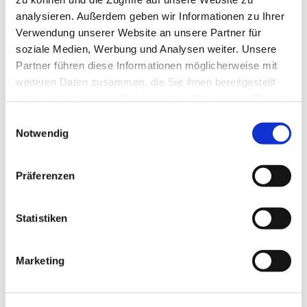
analysieren. Außerdem geben wir Informationen zu Ihrer
Verwendung unserer Website an unsere Partner für
Unsere Kirche ist weiterhin zur persönlichen Besinnung
soziale Medien, Werbung und Analysen weiter. Unsere
und zum stillen Gebet geöffnet:
Partner führen diese Informationen möglicherweise mit
weiteren Daten zusammen, die Sie ihnen bereitgestellt
Montag, Dienstag, Donnerstag, Freitag von 14 bis 18 Uhr
haben oder die sie im Rahmen Ihrer Nutzung der Dienste
gesammelt haben.
E
Samstag zwischen 11 und 15 Uhr
Notwendig
i
Ihre Zwölf-Apostel-Kirchengemeinde
n
w
Pfarrer Burkhard Bornemann
Präferenzen
i
l
l
Statistiken
i
g
Marketing
u
n
g