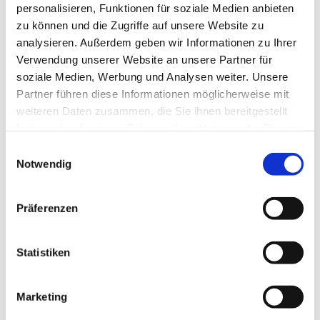
personalisieren, Funktionen für soziale Medien anbieten
Herzlich willkommen
zu können und die Zugriffe auf unsere Website zu
analysieren. Außerdem geben wir Informationen zu Ihrer
Unsere Kirche ist weiterhin zur persönlichen Besinnung
Verwendung unserer Website an unsere Partner für
und zum stillen Gebet geöffnet:
soziale Medien, Werbung und Analysen weiter. Unsere
Partner führen diese Informationen möglicherweise mit
Montag, Dienstag, Donnerstag, Freitag von 15 bis 17 Uhr I
weiteren Daten zusammen, die Sie ihnen bereitgestellt
Samstag von 12 bis 14 Uhr
haben oder die sie im Rahmen Ihrer Nutzung der Dienste
Mittwoch von 15 bis 17 Uhr : Lebensmittelausgabe vor der
gesammelt haben.
E
Kirche
Notwendig
i
n
w
Ihre Zwölf-Apostel-Kirchengemeinde
Präferenzen
i
Pfarrer Burkhard Bornemann
l
l
Statistiken
Weitere Infos zur Offenen Kirche
i
g
Marketing
u