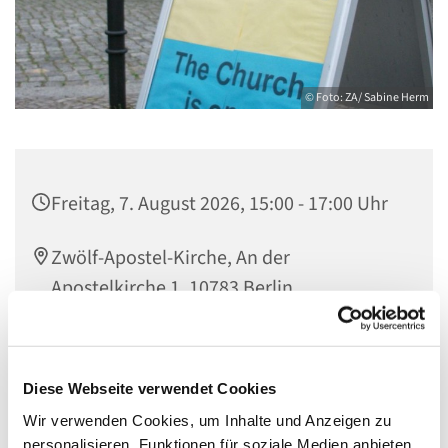
© Foto: ZA/ Sabine Herm
Freitag, 7. August 2026, 15:00 - 17:00 Uhr
Zwölf-Apostel-Kirche, An der
Apostelkirche 1, 10783 Berlin
Team Offene Kirche
Diese Webseite verwendet Cookies
Wir verwenden Cookies, um Inhalte und Anzeigen zu
personalisieren, Funktionen für soziale Medien anbieten
Herzlich willkommen