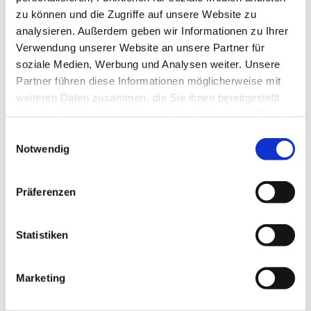
zu können und die Zugriffe auf unsere Website zu
Unsere Kirche ist weiterhin zur persönlichen Besinnung
analysieren. Außerdem geben wir Informationen zu Ihrer
und zum stillen Gebet geöffnet:
Verwendung unserer Website an unsere Partner für
soziale Medien, Werbung und Analysen weiter. Unsere
Montag, Dienstag, Donnerstag, Freitag von 15 bis 17 Uhr I
Partner führen diese Informationen möglicherweise mit
Samstag von 12 bis 14 Uhr
weiteren Daten zusammen, die Sie ihnen bereitgestellt
haben oder die sie im Rahmen Ihrer Nutzung der Dienste
Mittwoch von 15 bis 17 Uhr : Lebensmittelausgabe vor der
gesammelt haben.
Kirche
E
Notwendig
i
n
Ihre Zwölf-Apostel-Kirchengemeinde
w
Präferenzen
i
Pfarrer Burkhard Bornemann
l
Weitere Infos zur Offenen Kirche
l
Statistiken
i
g
Marketing
u
n