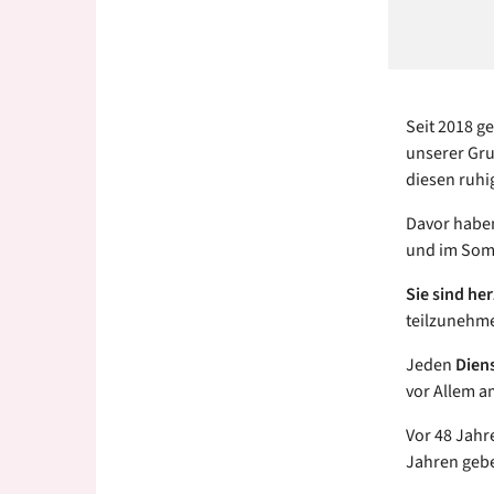
Seit 2018 
unserer Gru
diesen ruh
Davor haben
und im Somm
Sie sind he
teilzunehm
Jeden
Diens
vor Allem 
Vor 48 Jahr
Jahren gebe