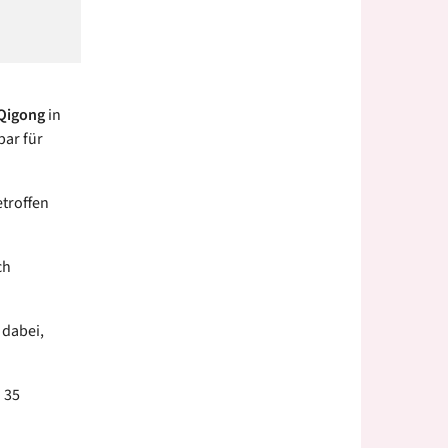
Qigong
in
ar für
etroffen
ch
 dabei,
 35