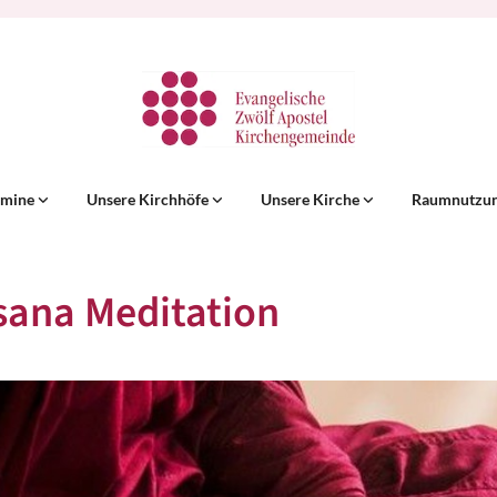
rmine
Unsere Kirchhöfe
Unsere Kirche
Raumnutzu
sana Meditation