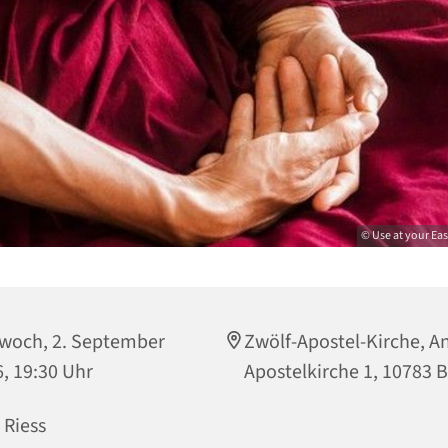
© Use at your Eas
twoch, 2. September
Zwölf-Apostel-Kirche, A
, 19:30 Uhr
Apostelkirche 1, 10783 B
i Riess