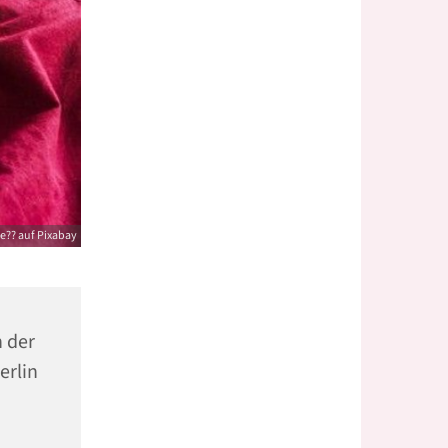
e?? auf Pixabay
n der
erlin